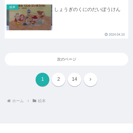
絵本
しょうぎのくにのだいぼうけん
2024.04.10
次のページ
次
1
2
14
へ
ホーム
絵本