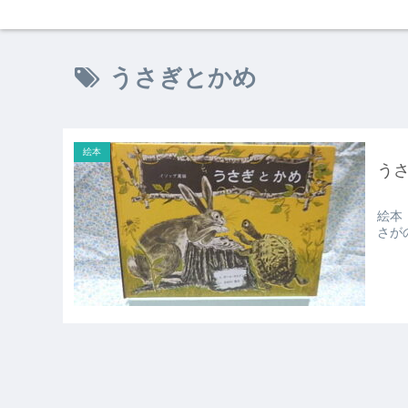
うさぎとかめ
絵本
う
絵本
さが