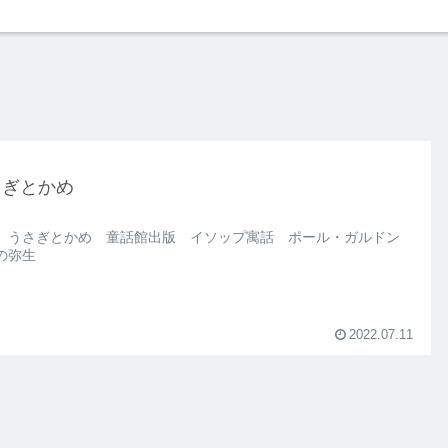
さぎとかめ
 うさぎとかめ 童話館出版 イソップ寓話 ポール・ガルドン
の弥生
2022.07.11