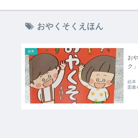
おやくそくえほん
絵本
お
ク
絵本
図書