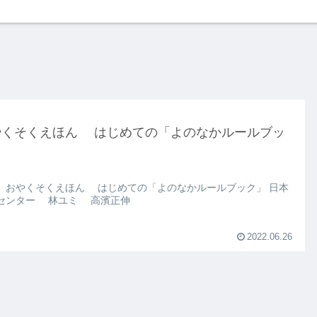
やくそくえほん はじめての「よのなかルールブッ
」
 おやくそくえほん はじめての「よのなかルールブック」 日本
センター 林ユミ 高濱正伸
2022.06.26