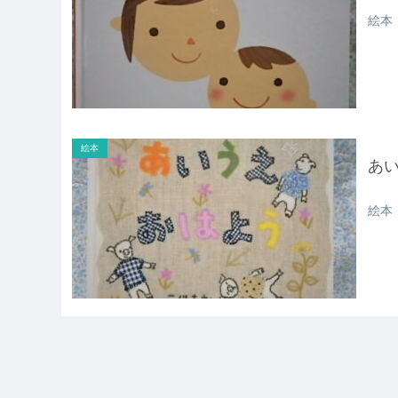
絵本
絵本
あ
絵本