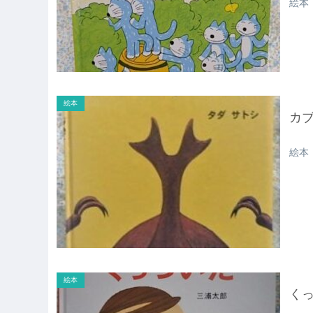
絵本
絵本
カ
絵本
絵本
く