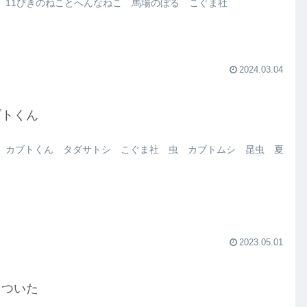
 11ぴきのねことへんなねこ 馬場のぼる こぐま社
2024.03.04
ブトくん
 カブトくん タダサトシ こぐま社 虫 カブトムシ 昆虫 夏
2023.05.01
っついた