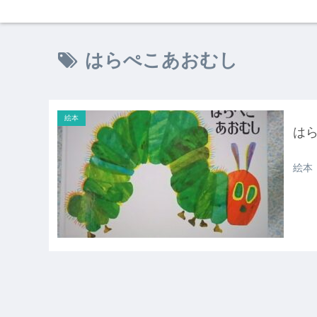
はらぺこあおむし
絵本
は
絵本