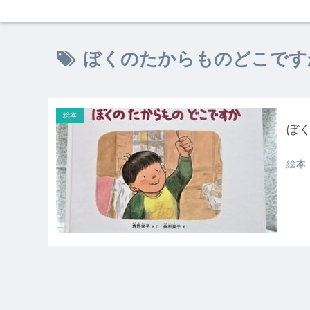
ぼくのたからものどこです
絵本
ぼ
絵本