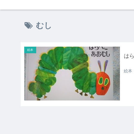
むし
絵本
は
絵本