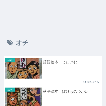
オチ
絵本
落語絵本 じゅげむ
2023.07.27
絵本
落語絵本 ばけものつかい