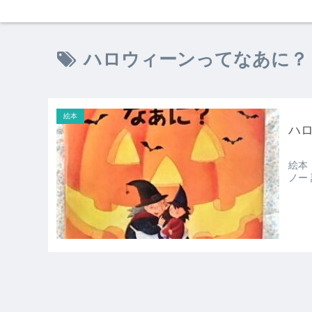
ハロウィーンってなあに？
絵本
ハ
絵本
ノー