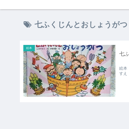
七ふくじんとおしょうがつ
絵本
七
絵本
すえ