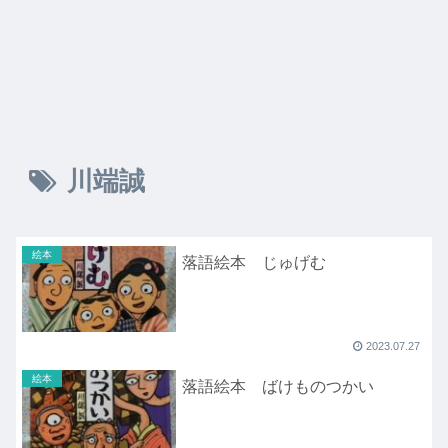
川端誠
絵本
落語絵本 じゅげむ
2023.07.27
絵本
落語絵本 ばけものつかい