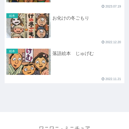
2023.07.19
絵本
お化けの冬ごもり
2022.12.20
絵本
落語絵本 じゅげむ
2022.11.21
ワニワニ - ミニチュア