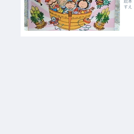
絵本
すえ