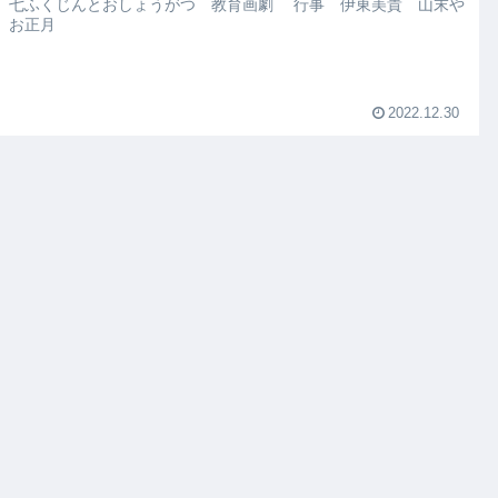
 七ふくじんとおしょうがつ 教育画劇 行事 伊東美貴 山末や
 お正月
2022.12.30