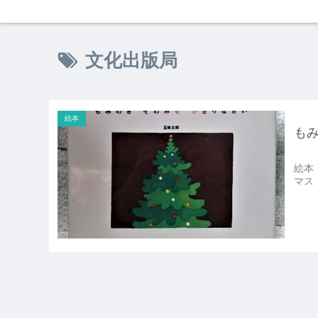
文化出版局
絵本
も
絵本
マス