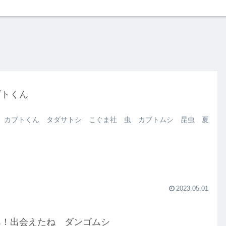
ブトくん
 カブトくん タダサトシ こぐま社 虫 カブトムシ 昆虫 夏
2023.05.01
あ！出会えたね ダンゴムシ