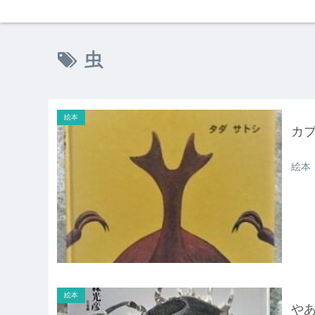
虫
絵本
カ
絵本
絵本
や