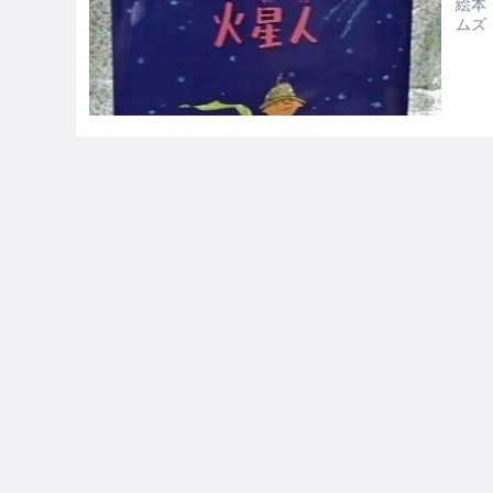
絵本
ムズ