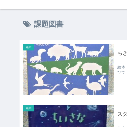
課題図書
絵本
ち
絵本
ひで
絵本
ス