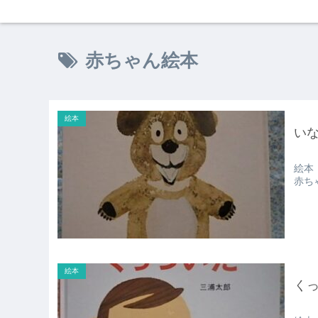
赤ちゃん絵本
絵本
い
絵本
赤ち
絵本
く