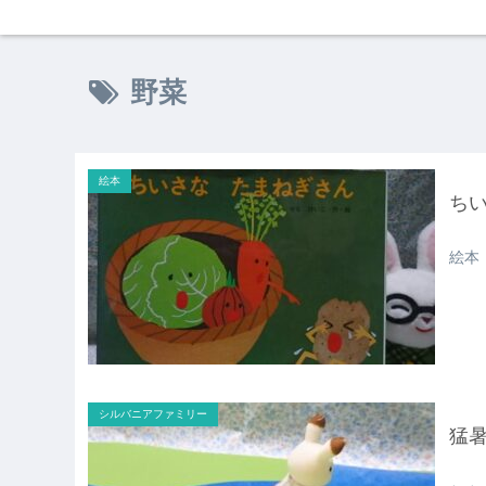
野菜
絵本
ち
絵本
シルバニアファミリー
猛