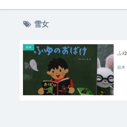
雪女
絵本
ふ
絵本