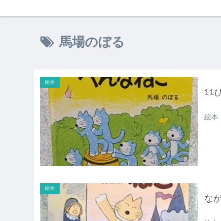
馬場のぼる
絵本
11
絵本
絵本
な