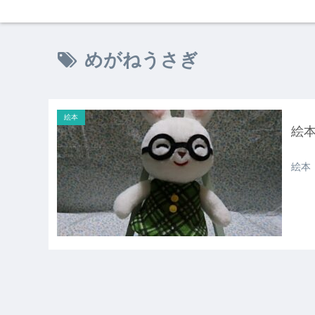
めがねうさぎ
絵本
絵
絵本