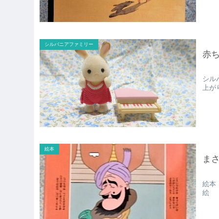
シルバニアファミリー
赤
シル
上が
絵本
ま
絵本
絵