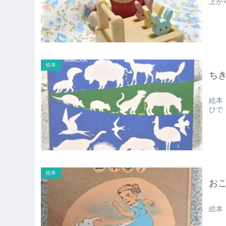
上が
絵本
ち
絵本
ひで
絵本
お
絵本