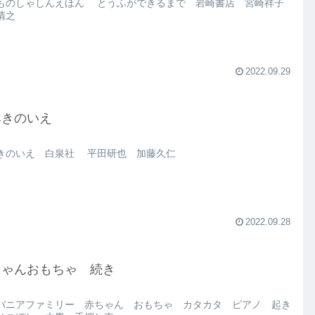
ものしゃしんえほん とうふができるまで 岩崎書店 宮崎祥子
清之
2022.09.29
みきのいえ
きのいえ 白泉社 平田研也 加藤久仁
2022.09.28
ちゃんおもちゃ 続き
バニアファミリー 赤ちゃん おもちゃ カタカタ ピアノ 起き