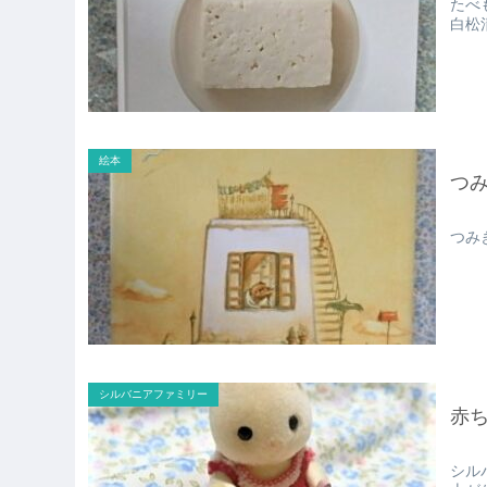
たべ
白松
絵本
つ
つみ
シルバニアファミリー
赤
シル