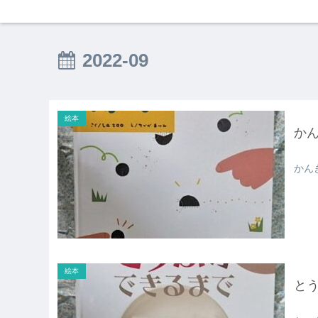
2022-09
絵本
か
かん
絵本
と