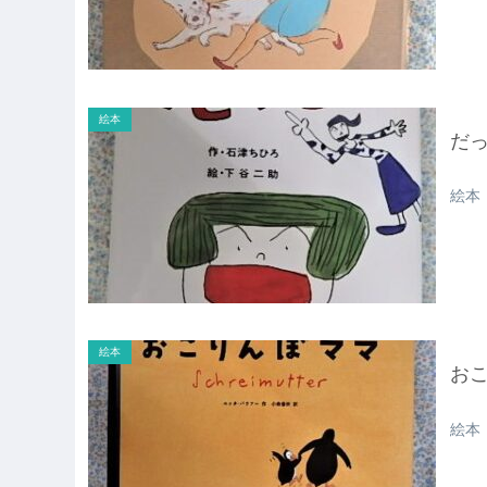
絵本
だ
絵本
絵本
お
絵本