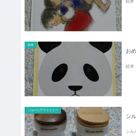
絵本
絵本
お
絵本
シルバニアファミリー
シ
シル