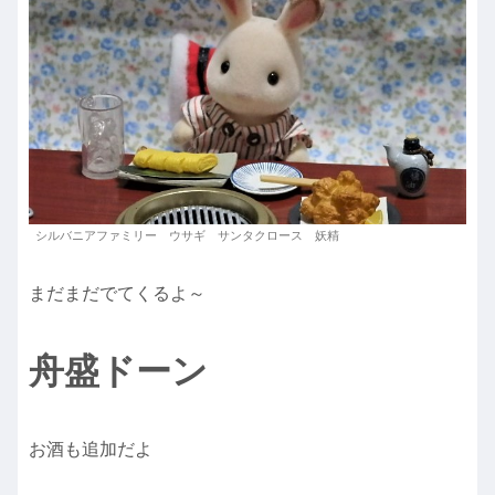
シルバニアファミリー ウサギ サンタクロース 妖精
まだまだでてくるよ～
舟
盛ドーン
お酒も追加だよ