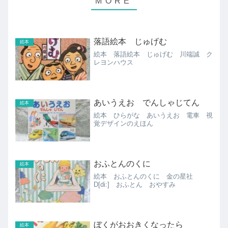
落語絵本 じゅげむ
絵本
絵本 落語絵本 じゅげむ 川端誠 ク
レヨンハウス
あいうえお でんしゃじてん
絵本
絵本 ひらがな あいうえお 電車 視
覚デザインのえほん
おふとんのくに
絵本
絵本 おふとんのくに 金の星社
D[di:] おふとん おやすみ
ぼくがおおきくなったら
絵本