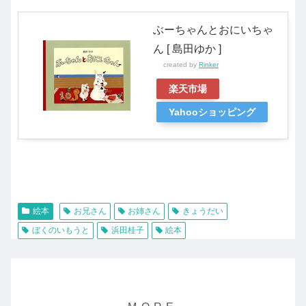
ぶーちゃんとおにいちゃ
ん [ 島田ゆか ]
created by
Rinker
楽天市場
Yahooショッピング
絵本
お兄さん
お姉さん
きょうだい
ぼくのいもうと
浜田桂子
絵本