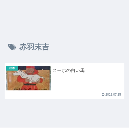
赤羽末吉
絵本
スーホの白い馬
2022.07.25