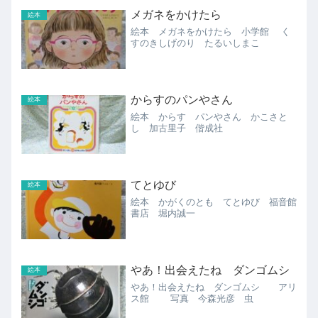
メガネをかけたら
絵本
絵本 メガネをかけたら 小学館 く
すのきしげのり たるいしまこ
からすのパンやさん
絵本
絵本 からす パンやさん かこさと
し 加古里子 偕成社
てとゆび
絵本
絵本 かがくのとも てとゆび 福音館
書店 堀内誠一
やあ！出会えたね ダンゴムシ
絵本
やあ！出会えたね ダンゴムシ アリ
ス館 写真 今森光彦 虫