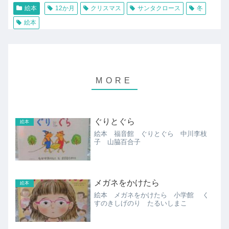
絵本
12か月
クリスマス
サンタクロース
冬
絵本
ぐりとぐら
絵本
絵本 福音館 ぐりとぐら 中川李枝
子 山脇百合子
メガネをかけたら
絵本
絵本 メガネをかけたら 小学館 く
すのきしげのり たるいしまこ