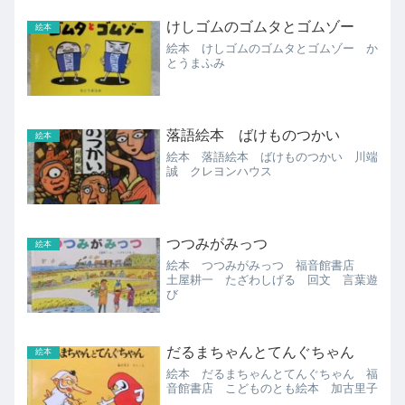
けしゴムのゴムタとゴムゾー
絵本
絵本 けしゴムのゴムタとゴムゾー か
とうまふみ
落語絵本 ばけものつかい
絵本
絵本 落語絵本 ばけものつかい 川端
誠 クレヨンハウス
つつみがみっつ
絵本
絵本 つつみがみっつ 福音館書店
土屋耕一 たざわしげる 回文 言葉遊
び
だるまちゃんとてんぐちゃん
絵本
絵本 だるまちゃんとてんぐちゃん 福
音館書店 こどものとも絵本 加古里子