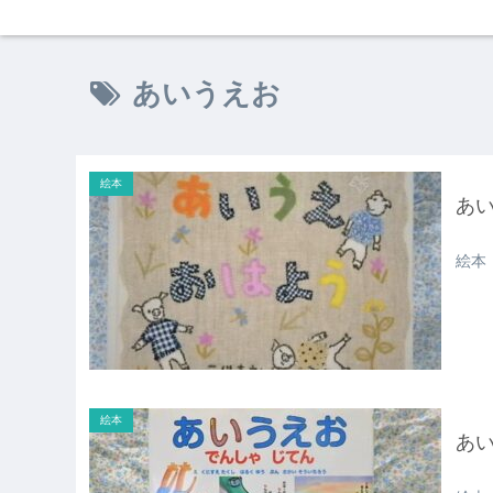
あいうえお
絵本
あ
絵本
絵本
あ