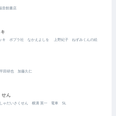
福音館書店
ッキ
ッキ ポプラ社 なかえよしを 上野紀子 ねずみくんの絵
平田研也 加藤久仁
くせん
しゃだいさくせん 横溝 英一 電車 SL