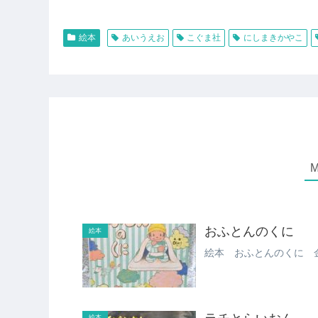
絵本
あいうえお
こぐま社
にしまきかやこ
おふとんのくに
絵本
絵本 おふとんのくに 金
絵本