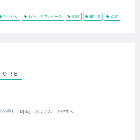
ひらがな
わたしのワンピース
刺繍
布絵本
絵本
の星社 D[di:] おふとん おやすみ