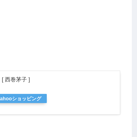
 西巻茅子 ]
Yahooショッピング