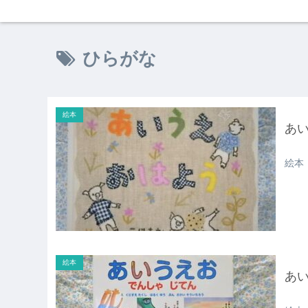
ひらがな
絵本
あ
絵本
絵本
あ