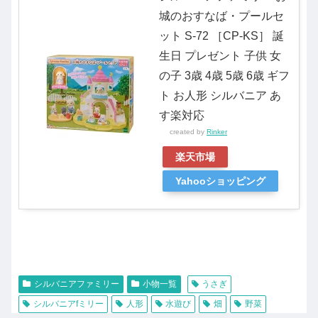
城のおすなば・プールセ
ット S-72 ［CP-KS］ 誕
生日 プレゼント 子供 女
の子 3歳 4歳 5歳 6歳 ギフ
ト お人形 シルバニア あ
す楽対応
created by
Rinker
楽天市場
Yahooショッピング
シルバニアファミリー
小物一覧
うさぎ
シルバニアfミリー
人形
水遊び
畑
野菜