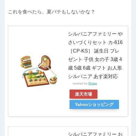
これを食べたら、夏バテもしないかな？
シルバニアファミリー や
さいづくりセット カ-616
［CP-KS］ 誕生日 プレ
ゼント 子供 女の子 3歳 4
歳 5歳 6歳 ギフト お人形
シルバニア あす楽対応
created by
Rinker
楽天市場
Yahooショッピング
シルバニアファミリー お