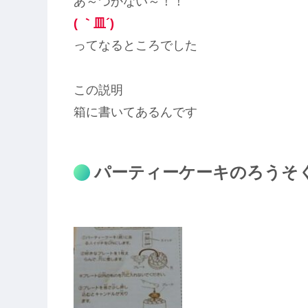
あ～つかない～！！
( ｀皿´)
ってなるところでした
この説明
箱に書いてあるんです
パーティーケーキのろうそ