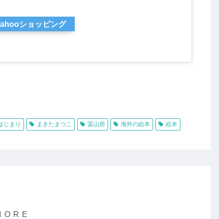
Yahooショッピング
はじまり
まきたまつこ
冨山房
海外の絵本
絵本