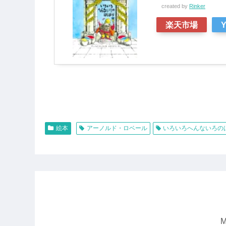
created by
Rinker
楽天市場
絵本
アーノルド・ロベール
いろいろへんないろの