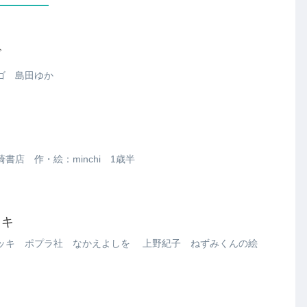
ゴ
ゴ 島田ゆか
店 作・絵：minchi 1歳半
ッキ
ッキ ポプラ社 なかえよしを 上野紀子 ねずみくんの絵
ん