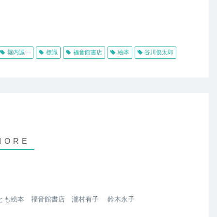
堀内誠一
標識
福音館書店
絵本
谷川俊太郎
とも絵本 福音館書店 瀧村有子 鈴木永子