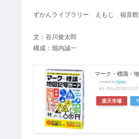
ずかんライブラリー えもじ 福音館
文：谷川俊太郎
構成：堀内誠一
マーク・標識・地図
created by
Rinker
¥1,760
(2024/11/
楽天市場