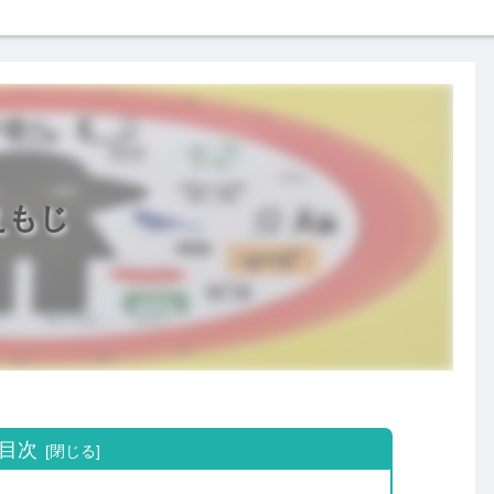
えもじ
目次