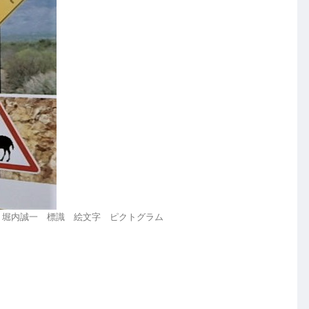
 堀内誠一 標識 絵文字 ピクトグラム