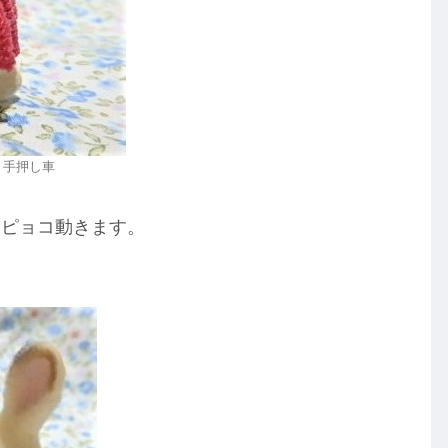
 手押し車
コピョコ動きます。