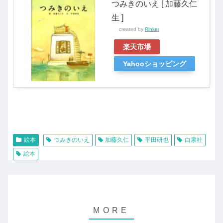
つみきのいえ [ 加藤久仁
生 ]
created by
Rinker
楽天市場
Yahooショッピング
絵本
つみきのいえ
加藤久仁
平田研也
白泉社
絵本