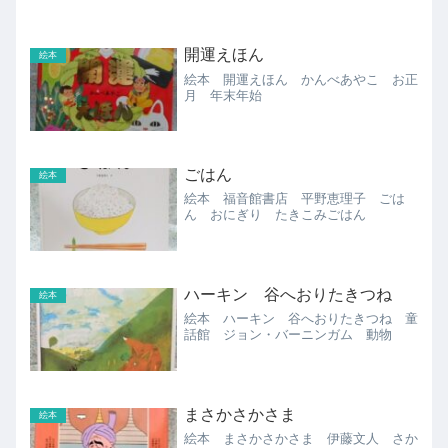
開運えほん
絵本
絵本 開運えほん かんべあやこ お正
月 年末年始
ごはん
絵本
絵本 福音館書店 平野恵理子 ごは
ん おにぎり たきこみごはん
ハーキン 谷へおりたきつね
絵本
絵本 ハーキン 谷へおりたきつね 童
話館 ジョン・バーニンガム 動物
まさかさかさま
絵本
絵本 まさかさかさま 伊藤文人 さか