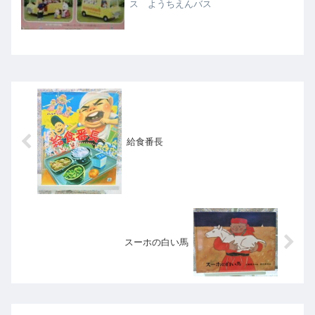
ス ようちえんバス
給食番長
スーホの白い馬