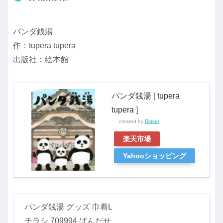
パンダ銭湯
作：tupera tupera
出版社：絵本館
パンダ銭湯 [ tupera
tupera ]
created by
Rinker
楽天市場
Yahooショッピング
パンダ銭湯 グッズ 巾着L
チラシ 709994 ぱんだせ