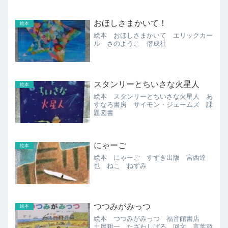
おほしさまかいて！
絵本
絵本 おほしさまかいて エリックカー
ル さのようこ 偕成社
スタンリーとちいさな火星人
絵本
絵本 スタンリーとちいさな火星人 あ
すなろ書房 サイモン・ジェームズ 課
題図書
にゃーご
絵本
絵本 にゃーご すずき出版 宮西達
也 ねこ ねずみ
つつみがみっつ
絵本
絵本 つつみがみっつ 福音館書店
土屋耕一 たざわしげる 回文 言葉遊