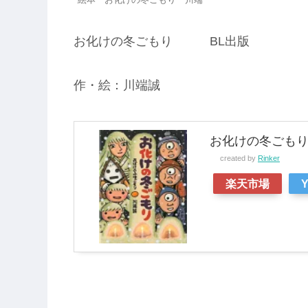
絵本 お化けの冬ごもり 川端
お化けの冬ごもり BL出版
作・絵：川端誠
お化けの冬ごもり [
created by
Rinker
楽天市場