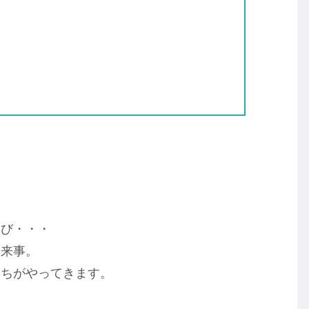
くび・・・
出来事。
たちがやってきます。