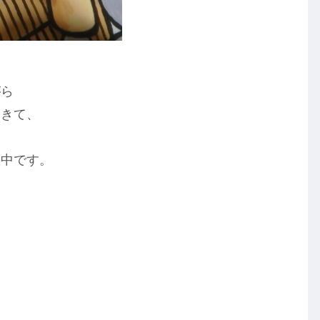
がら
てきて、
の中です。