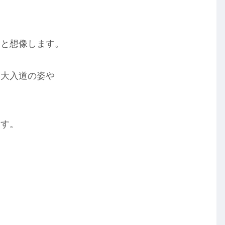
…と想像します。
る大入道の姿や
、
ます。