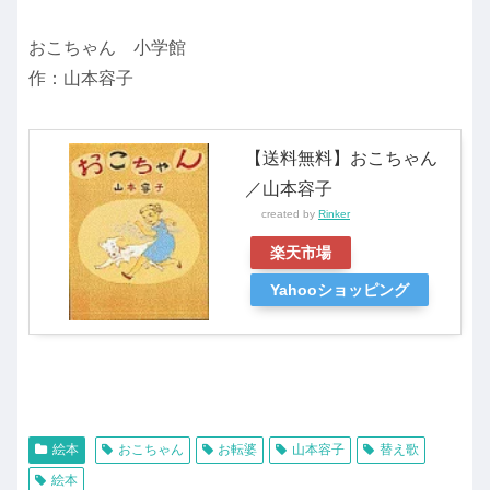
おこちゃん 小学館
作：山本容子
【送料無料】おこちゃん
／山本容子
created by
Rinker
楽天市場
Yahooショッピング
絵本
おこちゃん
お転婆
山本容子
替え歌
絵本