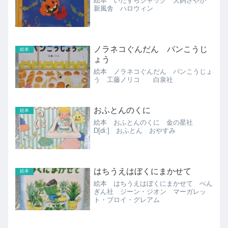
絵本 いたずらジャック 犬飼さやか
新風舎 ハロウィン
ノラネコぐんだん パンこうじ
絵本
ょう
絵本 ノラネコぐんだん パンこうじょ
う 工藤ノリコ 白泉社
おふとんのくに
絵本
絵本 おふとんのくに 金の星社
D[di:] おふとん おやすみ
はちうえはぼくにまかせて
絵本
絵本 はちうえはぼくにまかせて ぺん
ぎん社 ジーン・ジオン マーガレッ
ト・ブロイ・グレアム