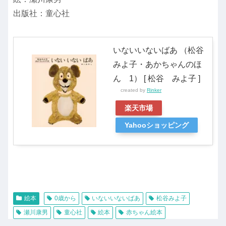
出版社：童心社
いないいないばあ （松谷
みよ子・あかちゃんのほ
ん 1） [ 松谷 みよ子 ]
created by
Rinker
楽天市場
Yahooショッピング
絵本
0歳から
いないいないばあ
松谷みよ子
瀬川康男
童心社
絵本
赤ちゃん絵本