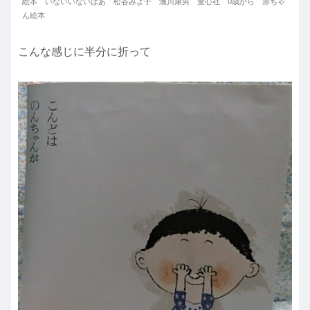
絵本 いないいないばあ 松谷みよ子 瀬川康男 童心社 0歳から 赤ちゃ
ん絵本
こんな感じに半分に折って