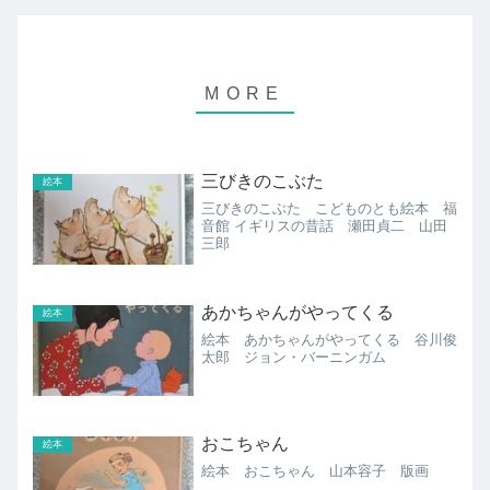
三びきのこぶた
絵本
三びきのこぶた こどものとも絵本 福
音館 イギリスの昔話 瀬田貞二 山田
三郎
あかちゃんがやってくる
絵本
絵本 あかちゃんがやってくる 谷川俊
太郎 ジョン・バーニンガム
おこちゃん
絵本
絵本 おこちゃん 山本容子 版画