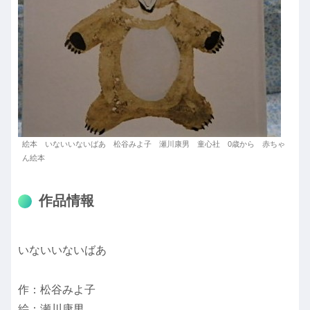
絵本 いないいないばあ 松谷みよ子 瀬川康男 童心社 0歳から 赤ちゃ
ん絵本
作品情報
いないいないばあ
作：松谷みよ子
絵：瀬川康男