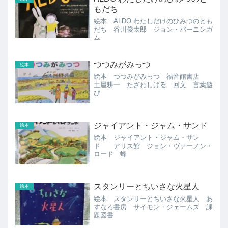
もだち
絵本 ALDO わたしだけのひみつのとも
だち 谷川俊太郎 ジョン・バーニンガ
ム
つつみがみっつ
絵本
絵本 つつみがみっつ 福音館書店
土屋耕一 たざわしげる 回文 言葉遊
び
ジャイアント・ジャム・サンド
絵本
絵本 ジャイアント・ジャム・サン
ド アリス館 ジョン・ヴァーノン・
ロード 蜂
スタンリーとちいさな火星人
絵本
絵本 スタンリーとちいさな火星人 あ
すなろ書房 サイモン・ジェームズ 課
題図書