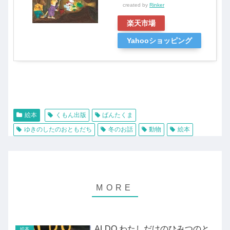
created by
Rinker
楽天市場
Yahooショッピング
絵本
くもん出版
ばんたくま
ゆきのしたのおともだち
冬のお話
動物
絵本
ALDO わたしだけのひみつのと
絵本