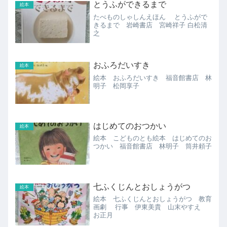
とうふができるまで
絵本
たべものしゃしんえほん とうふがで
きるまで 岩崎書店 宮崎祥子 白松清
之
おふろだいすき
絵本
絵本 おふろだいすき 福音館書店 林
明子 松岡享子
はじめてのおつかい
絵本
絵本 こどものとも絵本 はじめてのお
つかい 福音館書店 林明子 筒井頼子
七ふくじんとおしょうがつ
絵本
絵本 七ふくじんとおしょうがつ 教育
画劇 行事 伊東美貴 山末やすえ
お正月