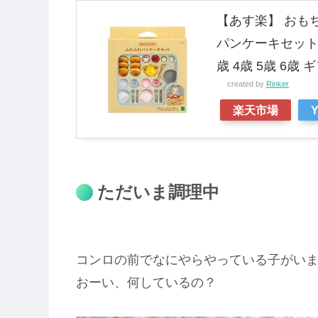
【あす楽】 おも
パンケーキセット 
歳 4歳 5歳 6歳
created by
Rinker
楽天市場
ただいま調理中
コンロの前でなにやらやっている子がい
おーい、何しているの？